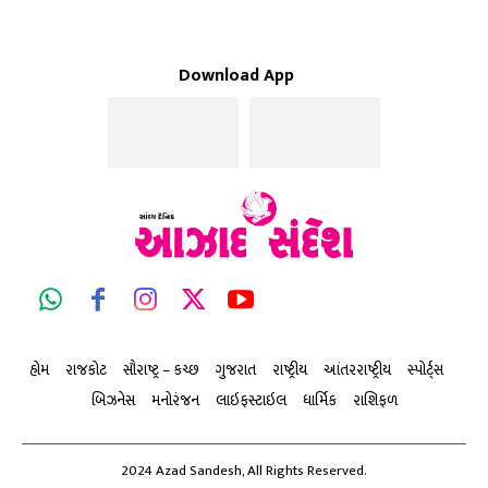
Download App
હોમ
રાજકોટ
સૌરાષ્ટ્ર – કચ્છ
ગુજરાત
રાષ્ટ્રીય
આંતરરાષ્ટ્રીય
સ્પોર્ટ્સ
બિઝનેસ
મનોરંજન
લાઇફસ્ટાઇલ
ધાર્મિક
રાશિફળ
2024 Azad Sandesh, All Rights Reserved.