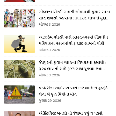
ગોંડલના ચોરડી ગામની સીમમાંથી જુગાર રમતા
સાત શખસો ઝડપાયા : રૂા.૩.૭૮ લાખનો મુદ્દામા
લ કબજે
ઓગસ્ટ 3, 2026
આજીડેમ ચોકડી પાસે ભારતનગરમાં નિંદ્રાધીન
પરિવારના મકાનમાંથી રૂ.૧.૩૦ લાખની ચોરી
ઓગસ્ટ 3, 2026
જેતપુરનો યુવાન વ્યાજના વિષચક્રમાં ફસાયો :
રૂ.૨૪ લાખની સામે રૂ.૪૧ લાખ ચૂકવ્યા છતાં
ધમકી અપાતી
ઓગસ્ટ 3, 2026
પડધરીના સણોસરા પાસે કારે બાઈકને હડફેટે
લેતા બે વૃદ્ધ મિત્રોના મોત
જુલાઇ 29, 2026
એક્ટિવિસ્ટ બનશો તો જેલમાં જવું જ પડશે,