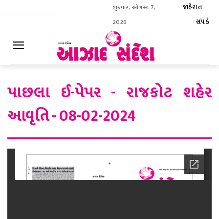
જાહેરાત
શુક્રવાર, ઓગસ્ટ 7,
સંપર્ક
2026
ઈ-પેપર
પાછલા ઈ-પેપર - રાજકોટ શહેર
આવૃતિ - 08-02-2024