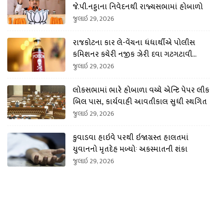
જે.પી.નડ્ડાના નિવેદનથી રાજ્યસભામાં હોબાળો
જુલાઇ 29, 2026
રાજકોટના કાર લે-વેંચના ધંધાર્થીએ પોલીસ
કમિશનર કચેરી નજીક ઝેરી દવા ગટગટાવી
લીધી
જુલાઇ 29, 2026
લોકસભામાં ભારે હોબાળા વચ્ચે એન્ટિ પેપર લીક
બિલ પાસ, કાર્યવાહી આવતીકાલ સુધી સ્થગિત
જુલાઇ 29, 2026
કુવાડવા હાઇવે પરથી ઇજાગ્રસ્ત હાલતમાં
યુવાનનો મૃતદેહ મળ્યોઃ અકસ્માતની શંકા
જુલાઇ 29, 2026