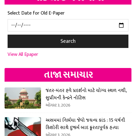
Select Date for Old E-Paper
Search
View All Epaper
તાજા સમાચાર
જંતર-મંતર હવે પ્રદર્શનો માટે યોગ્ય સ્થળ નથી,
સુપ્રીમની કેન્દ્રને નોટિસ
ઓગસ્ટ 3, 2026
અસમમાં નિર્ભયા જેવો જઘન્ય કાંડ : 15 વર્ષની
કિશોરી સાથે દુષ્કર્મ બાદ ક્રૂરતાપૂર્વક હત્યા
ઓગસ્ટ 3, 2026