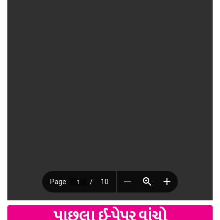
પાછલા ઈ-પેપર વાંચો