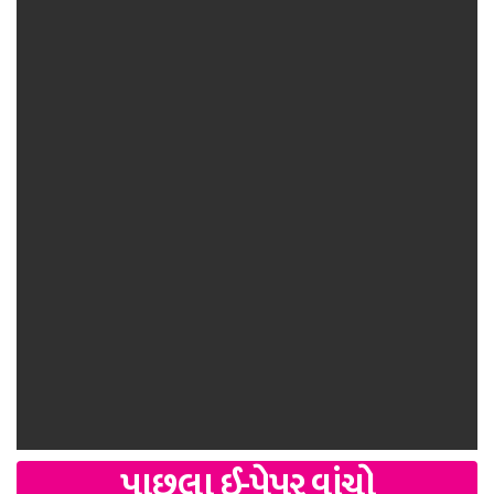
પાછલા ઈ-પેપર વાંચો