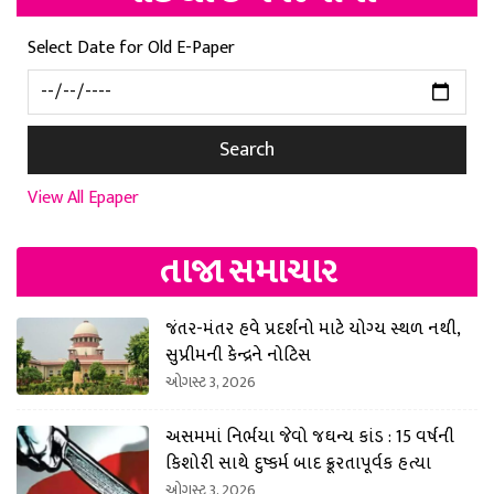
Select Date for Old E-Paper
Search
View All Epaper
તાજા સમાચાર
જંતર-મંતર હવે પ્રદર્શનો માટે યોગ્ય સ્થળ નથી,
સુપ્રીમની કેન્દ્રને નોટિસ
ઓગસ્ટ 3, 2026
અસમમાં નિર્ભયા જેવો જઘન્ય કાંડ : 15 વર્ષની
કિશોરી સાથે દુષ્કર્મ બાદ ક્રૂરતાપૂર્વક હત્યા
ઓગસ્ટ 3, 2026