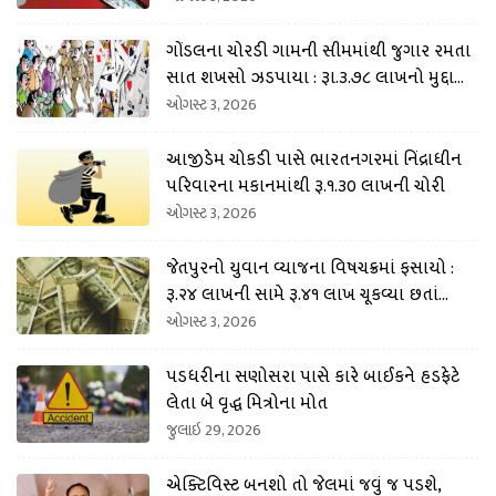
ગોંડલના ચોરડી ગામની સીમમાંથી જુગાર રમતા
સાત શખસો ઝડપાયા : રૂા.૩.૭૮ લાખનો મુદ્દામા
લ કબજે
ઓગસ્ટ 3, 2026
આજીડેમ ચોકડી પાસે ભારતનગરમાં નિંદ્રાધીન
પરિવારના મકાનમાંથી રૂ.૧.૩૦ લાખની ચોરી
ઓગસ્ટ 3, 2026
જેતપુરનો યુવાન વ્યાજના વિષચક્રમાં ફસાયો :
રૂ.૨૪ લાખની સામે રૂ.૪૧ લાખ ચૂકવ્યા છતાં
ધમકી અપાતી
ઓગસ્ટ 3, 2026
પડધરીના સણોસરા પાસે કારે બાઈકને હડફેટે
લેતા બે વૃદ્ધ મિત્રોના મોત
જુલાઇ 29, 2026
એક્ટિવિસ્ટ બનશો તો જેલમાં જવું જ પડશે,