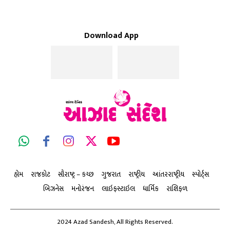
Download App
હોમ
રાજકોટ
સૌરાષ્ટ્ર – કચ્છ
ગુજરાત
રાષ્ટ્રીય
આંતરરાષ્ટ્રીય
સ્પોર્ટ્સ
બિઝનેસ
મનોરંજન
લાઇફસ્ટાઇલ
ધાર્મિક
રાશિફળ
2024 Azad Sandesh, All Rights Reserved.