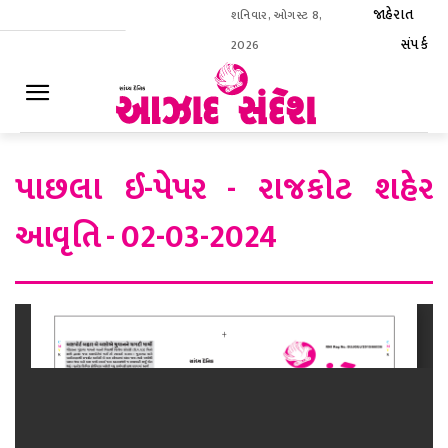
જાહેરાત
શનિવાર, ઓગસ્ટ 8,
સંપર્ક
2026
ઈ-પેપર
પાછલા ઈ-પેપર - રાજકોટ શહેર
આવૃતિ - 02-03-2024