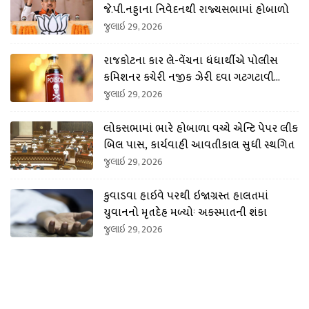
જે.પી.નડ્ડાના નિવેદનથી રાજ્યસભામાં હોબાળો
જુલાઇ 29, 2026
રાજકોટના કાર લે-વેંચના ધંધાર્થીએ પોલીસ
કમિશનર કચેરી નજીક ઝેરી દવા ગટગટાવી
લીધી
જુલાઇ 29, 2026
લોકસભામાં ભારે હોબાળા વચ્ચે એન્ટિ પેપર લીક
બિલ પાસ, કાર્યવાહી આવતીકાલ સુધી સ્થગિત
જુલાઇ 29, 2026
કુવાડવા હાઇવે પરથી ઇજાગ્રસ્ત હાલતમાં
યુવાનનો મૃતદેહ મળ્યોઃ અકસ્માતની શંકા
જુલાઇ 29, 2026