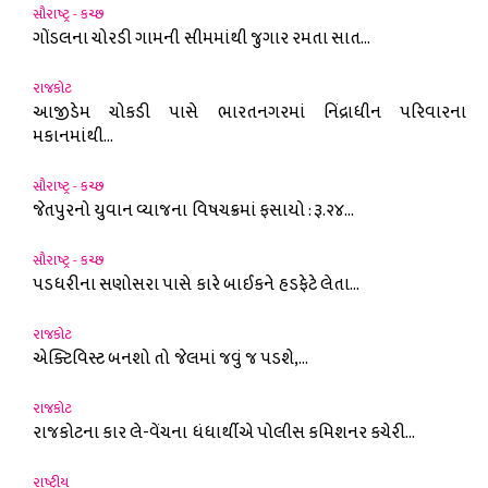
સૌરાષ્ટ્ર - કચ્છ
ગોંડલના ચોરડી ગામની સીમમાંથી જુગાર રમતા સાત...
રાજકોટ
આજીડેમ ચોકડી પાસે ભારતનગરમાં નિંદ્રાધીન પરિવારના
મકાનમાંથી...
સૌરાષ્ટ્ર - કચ્છ
જેતપુરનો યુવાન વ્યાજના વિષચક્રમાં ફસાયો : રૂ.૨૪...
સૌરાષ્ટ્ર - કચ્છ
પડધરીના સણોસરા પાસે કારે બાઈકને હડફેટે લેતા...
રાજકોટ
એક્ટિવિસ્ટ બનશો તો જેલમાં જવું જ પડશે,...
રાજકોટ
રાજકોટના કાર લે-વેંચના ધંધાર્થીએ પોલીસ કમિશનર કચેરી...
રાષ્ટ્રીય