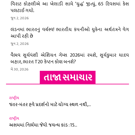
વિરાટ કોહલીએ આ ખેલાડી સામે ‘યુદ્ધ’ જીત્યું, 65 દિવસમાં કેસ
પલટાઈ ગયો.
જૂન 2, 2026
લંડનમાં ભારતનું વર્ચસ્વ! ભારતીય કંપનીઓ યુકેના અર્થતંત્રને વેગ
આપી રહી છે
જૂન 2, 2026
વૈભવ સૂર્યવંશી એશિયન ગેમ્સ 2026માં રમશે, સૂર્યકુમાર યાદવ
બહાર, ભારત T20 કેપ્ટન કોણ બનશે?
મે 30, 2026
તાજા સમાચાર
રાષ્ટ્રીય
જંતર-મંતર હવે પ્રદર્શનો માટે યોગ્ય સ્થળ નથી,...
રાષ્ટ્રીય
અસમમાં નિર્ભયા જેવો જઘન્ય કાંડ : 15...