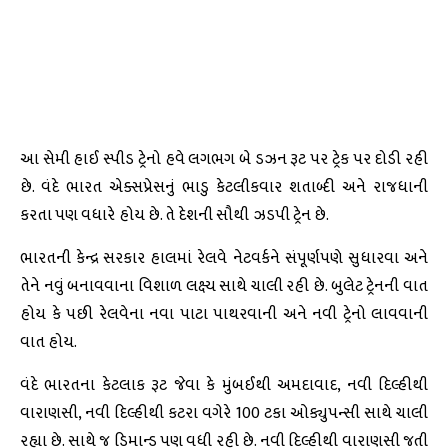
આ સેમી હાઈ સ્પીડ ટ્રેનો હવે લગભગ બે ડઝન રૂટ પર ટ્રેક પર દોડી રહી
છે. વંદે ભારત એક્સપ્રેસનું ભાડુ કેટલીકવાર શતાબ્દી અને રાજધાની
કરતા પણ વધારે હોય છે. તે દેશની સૌથી ઝડપી ટ્રેન છે.
ભારતની કેન્દ્ર સરકાર હાલમાં રેલવે નેટવર્કને સંપૂર્ણપણે સુધારવા અને
તેને નવું બનાવવાના વિશાળ લક્ષ્ય સાથે ચાલી રહી છે. બુલેટ ટ્રેનની વાત
હોય કે પછી રેલવેના નવા પાટા પાથરવાની અને નવી ટ્રેનો લાવવાની
વાત હોય.
વંદે ભારતના કેટલાક રૂટ જેવા કે મુંબઈથી અમદાવાદ, નવી દિલ્હીથી
વારાણસી, નવી દિલ્હીથી કટરા વગેરે 100 ટકા ઓક્યુપન્સી સાથે ચાલી
રહ્યા છે. સાથે જ ડિમાન્ડ પણ વધી રહી છે. નવી દિલ્હીથી વારાણસી જતી