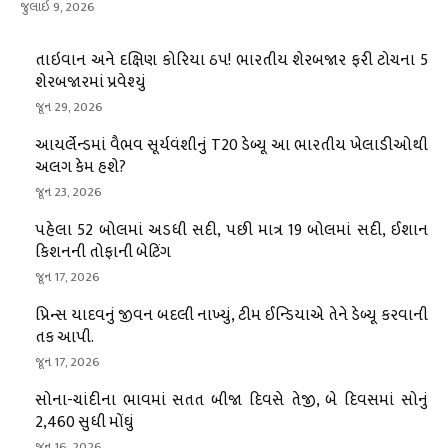
જુલાઇ 9, 2026
તાઇવાન અને દક્ષિણ કોરિયા ઠપ! ભારતીય શેરબજાર ફરી ટોચના 5
શેરબજારમાં પ્રવેશ્યું
જૂન 29, 2026
આયર્લેન્ડમાં વૈભવ સૂર્યવંશીનું T20 ડેબ્યૂ આ ભારતીય ખેલાડીઓથી
અલગ કેમ હશે?
જૂન 23, 2026
પહેલા 52 બોલમાં અડધી સદી, પછી માત્ર 19 બોલમાં સદી, ઈશાન
કિશનની તોફાની બેટિંગ
જૂન 17, 2026
પ્રિન્સ યાદવનું જીવન બદલી નાખ્યું, ટીમ ઈન્ડિયાએ તેને ડેબ્યૂ કરવાની
તક આપી.
જૂન 17, 2026
સોના-ચાંદીના ભાવમાં સતત બીજા દિવસે તેજી, બે દિવસમાં સોનું
₹2,460 સુધી મોંઘું
જૂન 16, 2026