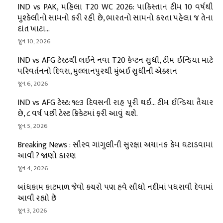
IND vs PAK, મહિલા T20 WC 2026: પાકિસ્તાન ટીમ 10 વર્ષથી
મુશ્કેલીનો સામનો કરી રહી છે, ભારતનો સામનો કરતા પહેલા જ તેના
દાંત ખાટા...
જૂન 10, 2026
IND vs AFG ટેસ્ટથી લઈને નવા T20 કેપ્ટન સુધી, ટીમ ઈન્ડિયા માટે
પરિવર્તનનો દિવસ, મુલ્લાનપુરથી મુંબઈ સુધીની એક્શન
જૂન 6, 2026
IND vs AFG ટેસ્ટ: ૧૯૩ દિવસની રાહ પૂરી થઈ… ટીમ ઈન્ડિયા તૈયાર
છે, ૮ વર્ષ પછી ટેસ્ટ ક્રિકેટમાં ફરી આવું થશે.
જૂન 5, 2026
Breaking News : સૌરવ ગાંગુલીની સુરક્ષા અચાનક કેમ ઘટાડવામાં
આવી ? જાણો કારણ
જૂન 4, 2026
બાંધકામ કાટમાળ જેવો કચરો પણ હવે સીધો નદીમાં પધરાવી દેવામાં
આવી રહ્યો છે
જૂન 3, 2026