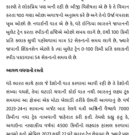
કારણે તે લોકપ્રિય પણ બની રહી છે. બીજી વિશેષતા એ છે કે તે વિમાન
કરતા ૧૦૦ ગણા ઓછા અવાજનો અનુભવ કરે છે અને તેનો ઉર્જા વપરાશ
ખૂબ ઓછો છે. નવાઈની વાત એ છે કે, વંદે ઇન્ડિયા ભારતને જાપાનની
બુલેટ ટ્રેન કરતા સ્પીડની દ્રષ્ટિએ ઓછો સમય લાગે છે, 0થી 100 કિમી
પ્રતિ કલાક સુધી પહોંચવામાં માત્ર 52 સેકન્ડનો સમય લાગે છે, જ્યારે
જાપાની શિંકનસેન એટલે કે ત્યાં બુલેટ ટ્રેન 0-100 કિમી પ્રતિ કલાકની
સ્પીડ પકડવામાં 54 સેકન્ડનો સમય લે છે.
આગળ વધવાનો રસ્તો
વંદે ભારત સાથે હાલ જે દેશોની વાત કરવામાં આવી રહી છે તે દેશોની
સંખ્યા વધશે, તેમાં ઘટાડો થવાની કોઈ વાત નથી. ભારતનું લક્ષ્ય ટૂંક
સમયમાં આ ક્ષેત્રમાં એક મોટા ખેલાડી તરીકે ઉભરી આવવાનું છે. વર્ષ
2023-24ના સામાન્ય બજેટ બાદ રેલવે મંત્રી અશ્વિની વૈષ્ણવે 7000
કિમીના નવા ટ્રેક નાખવાની જાહેરાત કરી હતી. તેમણે કહ્યું હતું કે,
અગાઉના નાણાકીય વર્ષમાં 4500 કિમીનો લક્ષ્યાંક હાંસલ કરવામાં
આવ્યો હતો. એપ્રિલ 2023 સુધી 22 વંદે ભારત ટ્રેન સેવામાં છે, જ્યારે પણ