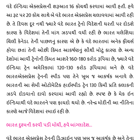
વંદે ઇન્ડિયા એક્સપ્રેસની શરૂઆત 16 કોચથી કરવામાં આવી હતી. હવે
આ રૂટ પર 20 કોચ સાથે બે વંદે ભારત એક્સપ્રેસ ચલાવવામાં આવી રહી
છે. તે દિવસ દૂર નથી જ્યારે વંદે ભારત ટ્રેનો વિદેશની ધરતી પર દોડશે
કારણ કે વિદેશમાં તેની માંગ ઝડપથી વધી રહી છે ભારત મલેશિયા
ચિલી કેનેડા. તેની પાછળનું કારણ એ છે કે વંદે ભારતમાં અનેક ફીચર્સ
હોવા છતાં તેની ઓછી કિંમત આકર્ષણનું સૌથી મોટું કારણ છે. અન્ય
દેશોમાં આવી ટ્રેનોની કિંમત આશરે 160-180 કરોડ રૂપિયા છે, જ્યારે વંદે
ઇન્ડિયા ટ્રેન અમેરિકામાં 120-130 કરોડ રૂપિયામાં બને છે. વંદે
ભારતએક્સપ્રેસ ટ્રેનની સ્પીડ પણ તેને ખૂબ જ આકર્ષક બનાવે છે.
ભારતની આ સેમી ઓટોમેટિક હાઈસ્પીડ ટ્રેન 130 કિમી પ્રતિ કલાકની
ઝડપે દોડવાનો દાવો કરવામાં આવી રહ્યો છે. સ્પષ્ટ છે કે મેક ઇન
ઇન્ડિયાથી વંદે ભારતને પણ ફાયદો થયો છે. નરેન્દ્ર મોદીની આ નીતિના
કારણે આજે વિદેશમાં રમાઇ રહી છે.
ભારત દુશ્મની કરવી પડી મોંઘી, હવે બાંગ્લાદેશ…
વંદે ભારત એક્સપ્રેસ ટ્રેનની ડિઝાઇન પણ ખૂબ જ આકર્ષક છે અને તેના