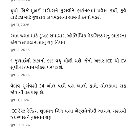
યુપી બ્રિજે મુંબઈ મરીન્સને હરાવીને ફાઇનલમાં પ્રવેશ કર્યો, હવે
ટાઇટલ માટે ગુજરાત ડાયમંડ્સનો સામનો કરવો પડશે
જૂન 13, 2026
રમત જગત માટે દુ:ખદ સમાચાર, ઓલિમ્પિક મેડલિસ્ટ મનુ ભાકરના
કોચ જસપાલ રાણાનું થયું નિધન
જૂન 12, 2026
૧ જુલાઈથી ટાટાની કાર વધુ મોંઘી થશે, જેની અસર ICE થી EV
સુધીના તમામ મોડલ પર પડશે.
જૂન 12, 2026
વૈભવ સૂર્યવંશી 34 બોલ પછી પણ ખાલી હાથે, શ્રીલંકામાં રાહ
જોવાની તક ચાલુ છે.
જૂન 11, 2026
ICC ટેસ્ટ રેન્કિંગ: શુભમન ગિલ ઘણા બેટ્સમેનોથી આગળ, યશસ્વી
જયસ્વાલને નુકસાન થયું
જૂન 10, 2026