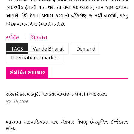
હાઇસ્પીડ ટ્રેનોની વાત થશે તો તેમાં વંદે ભારતનું નામ જરૂર લેવામાં
આવશે. તેણે દેશમાં પ્રવાસ કરવાનો દ્રષ્ટિકોણ જ નથી બદલ્યો, પરંતુ
વિદેશમાં પણ તેનો ફેલાવો થયો છે.
સ્પોર્ટ્સ
બિઝનેસ
TAGS
Vande Bharat
Demand
International market
સંબંધિત સમાચાર
સરકારે કસ્ટમ ડ્યુટી ઘટાડતા મોબાઇલ-લેપટોપ થશે સસ્તા
જુલાઇ 9, 2026
ભારતમાં અઠવાડિયામાં માત્ર એકવાર લેવાતું ઇન્સ્યુલિન ઇન્જેક્શન
લોન્ચ