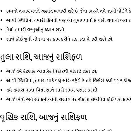
કામનો તણાવ મનને અશાંત બનાવી શકે છે જેના કારણે તમે જાણી જોઈને ક
આવી સ્થિતિમાં તમારી કિંમતી વસ્તુઓ ગુમાવવાનો કે ચોરી થવાનો ભય રહ
તેથી તમારી વસ્તુઓનું ધ્યાન રાખો.
સાંજે કોઈ જૂની યોજના પર કામ કરીને સફળતા મેળવી શકો છો.
તુલા રાશિ, આજનું રાશિફળ
આજે તમે કેટલાક આંતરિક વિકારથી પીડાઈ શકો છો.
આવી સ્થિતિમાં, તમારા માટે વધુ સારું રહેશે કે તમે વિલંબ કર્યા વગર ડોક
તમે તમારા માતા-પિતા સાથે સારો સમય પસાર કરશો.
આજે મિત્રો અને સહકર્મીઓની સલાહ પર રોકાણ સંબંધિત કોઈ પણ કામમા
વૃશ્ચિક રાશિ, આજનું રાશિફળ