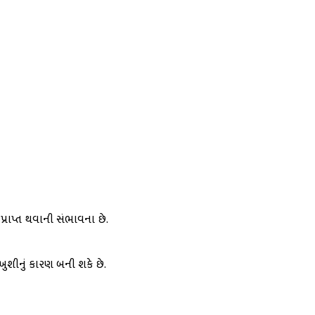
પ્રાપ્ત થવાની સંભાવના છે.
શીનું કારણ બની શકે છે.