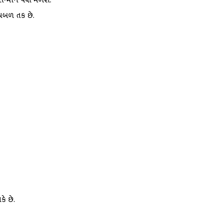
 સન્માન પણ મળશે.
્રબળ તક છે.
ે છે.