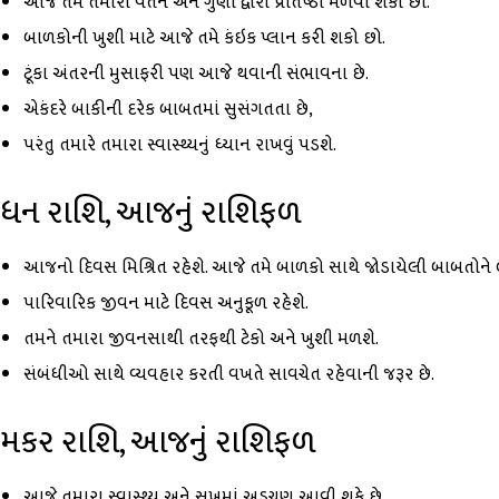
આજે તમે તમારા વર્તન અને ગુણો દ્વારા પ્રતિષ્ઠા મેળવી શકો છો.
બાળકોની ખુશી માટે આજે તમે કંઇક પ્લાન કરી શકો છો.
ટૂંકા અંતરની મુસાફરી પણ આજે થવાની સંભાવના છે.
એકંદરે બાકીની દરેક બાબતમાં સુસંગતતા છે,
પરંતુ તમારે તમારા સ્વાસ્થ્યનું ધ્યાન રાખવું પડશે.
ધન રાશિ, આજનું રાશિફળ
આજનો દિવસ મિશ્રિત રહેશે. આજે તમે બાળકો સાથે જોડાયેલી બાબતોને લ
પારિવારિક જીવન માટે દિવસ અનુકૂળ રહેશે.
તમને તમારા જીવનસાથી તરફથી ટેકો અને ખુશી મળશે.
સંબંધીઓ સાથે વ્યવહાર કરતી વખતે સાવચેત રહેવાની જરૂર છે.
મકર રાશિ, આજનું રાશિફળ
આજે તમારા સ્વાસ્થ્ય અને સુખમાં અડચણ આવી શકે છે.