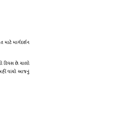
માટે માર્ગદર્શન
 દિવસ છે. ચાલો
અહીં વાંચો આજનું