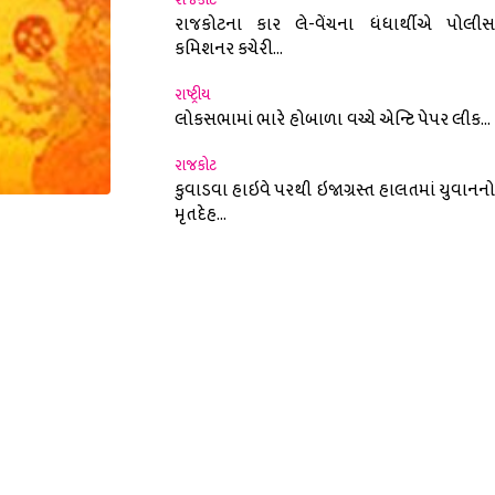
રાજકોટના કાર લે-વેંચના ધંધાર્થીએ પોલીસ
કમિશનર કચેરી...
રાષ્ટ્રીય
લોકસભામાં ભારે હોબાળા વચ્ચે એન્ટિ પેપર લીક...
રાજકોટ
કુવાડવા હાઇવે પરથી ઇજાગ્રસ્ત હાલતમાં યુવાનનો
મૃતદેહ...
nterest