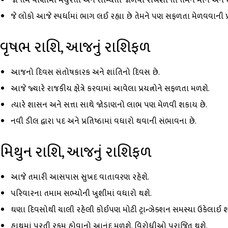
જો તમે વાણીમાં મધુરતા અને સૌમ્યતા જાળવી રાખશો તો તમને માન અને
જે લોકો આજે સ્પર્ધામાં ભાગ લઈ રહ્યા છે તેમને પણ સફળતા મેળવવાની પ
વૃષભ રાશિ, આજનું રાશિફળ
આજનો દિવસ સંતોષકારક અને શાંતિનો દિવસ છે.
આજે જ્યારે રાજકીય ક્ષેત્રે કરવામાં આવેલા પ્રયત્નોને સફળતા મળશે.
ત્યારે શાસન અને સત્તા સાથે જોડાણનો લાભ પણ મેળવી શકાય છે.
નવી ડીલ દ્વારા પદ અને પ્રતિષ્ઠામાં વધારો થવાની સંભાવના છે.
મિથુન રાશિ, આજનું રાશિફળ
આજે તમારી આસપાસ સુખદ વાતાવરણ રહેશે.
પરિવારના તમામ સભ્યોની ખુશીમાં વધારો થશે.
ઘણા દિવસોથી ચાલી રહેલી કોઈપણ મોટી ટ્રાન્ઝેક્શન સમસ્યા ઉકેલાઈ શક
હાથમાં પૂરતી રકમ હોવાનો આનંદ મળશે. વિરોધીઓ પરાજિત થશે.