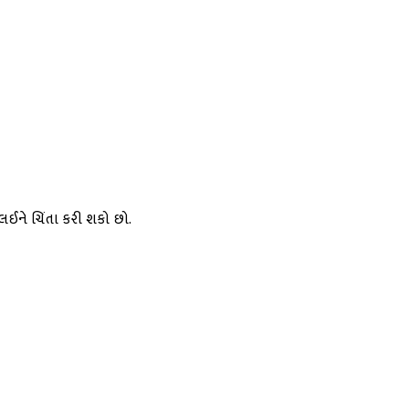
ઈને ચિંતા કરી શકો છો.