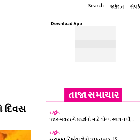
Search
જાહેરાત
સંપર્ક
Download App
ટાઇલ
ધાર્મિક
રાશિફળ
MORE
ઈ-પેપર
તાજા સમાચાર
ો દિવસ
રાષ્ટ્રીય
જંતર-મંતર હવે પ્રદર્શનો માટે યોગ્ય સ્થળ નથી,...
રાષ્ટ્રીય
અસમમાં નિર્ભયા જેવો જઘન્ય કાંડ : 15...