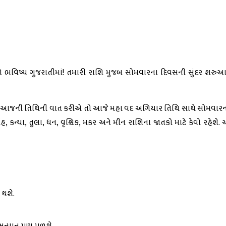
િ ભવિષ્ય ગુજરાતીમાં! તમારી રાશિ મુજબ સોમવારના દિવસની સુંદર શરુઆત 
આજની તિથિની વાત કરીએ તો આજે મહા વદ અગિયાર તિથિ સાથે સોમવારનો
 કન્યા, તુલા, ધન, વૃશ્ચિક, મકર અને મીન રાશિના જાતકો માટે કેવો રહેશે. 
 થશે.