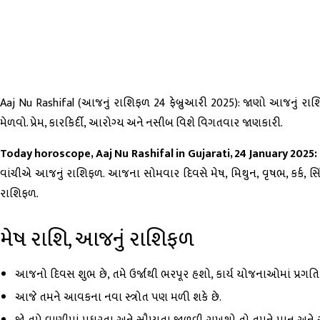
Aaj Nu Rashifal (આજનું રાશિફળ 24 ફેબ્રુઆરી 2025): જાણો આજનું રાશ
મેળવો. પ્રેમ, કારકિર્દી, આરોગ્ય અને નસીબ વિશે વિગતવાર જાણકારી.
Today horoscope, Aaj Nu Rashifal in Gujarati, 24 January 2025:
વાંચીએ આજનું રાશિફળ. આજના સોમવાર દિવસે મેષ, મિથુન, વૃષભ, કર્ક, સિંહ,
રાશિફળ.
મેષ રાશિ, આજનું રાશિફળ
આજનો દિવસ શુભ છે, તમે ઉર્જાથી ભરપૂર હશો, કાર્ય યોજનાઓમાં પ્રગતિ
આજે તમને આવકના નવા સ્ત્રોત પણ મળી શકે છે.