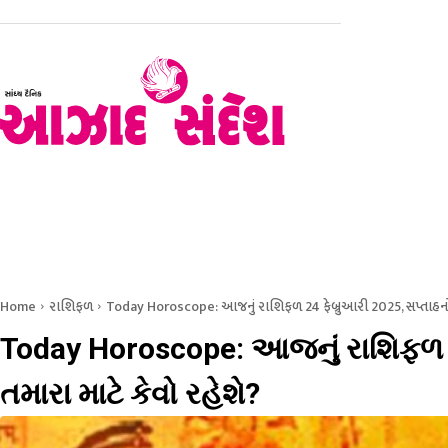
હોમ
રાજકોટ
સૌરાષ્ટ્ર – કચ્છ
ગુજરાત
રાષ્ટ્રીય
Home
રાશિફળ
Today Horoscope: આજનું રાશિફળ 24 ફેબ્રુઆરી 2025, સપ્તાહનો પ
Today Horoscope: આજનું રાશિફળ 2
તમારા માટે કેવો રહેશે?