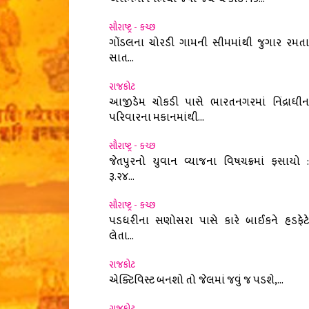
સૌરાષ્ટ્ર - કચ્છ
ગોંડલના ચોરડી ગામની સીમમાંથી જુગાર રમતા
સાત...
રાજકોટ
આજીડેમ ચોકડી પાસે ભારતનગરમાં નિંદ્રાધીન
પરિવારના મકાનમાંથી...
સૌરાષ્ટ્ર - કચ્છ
જેતપુરનો યુવાન વ્યાજના વિષચક્રમાં ફસાયો :
રૂ.૨૪...
સૌરાષ્ટ્ર - કચ્છ
પડધરીના સણોસરા પાસે કારે બાઈકને હડફેટે
લેતા...
રાજકોટ
એક્ટિવિસ્ટ બનશો તો જેલમાં જવું જ પડશે,...
રાજકોટ