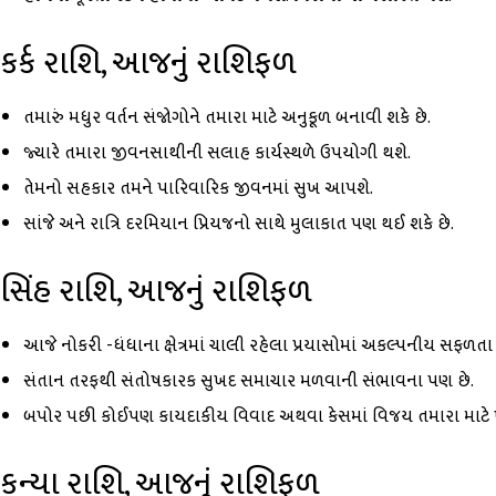
કર્ક રાશિ, આજનું રાશિફળ
તમારું મધુર વર્તન સંજોગોને તમારા માટે અનુકૂળ બનાવી શકે છે.
જ્યારે તમારા જીવનસાથીની સલાહ કાર્યસ્થળે ઉપયોગી થશે.
તેમનો સહકાર તમને પારિવારિક જીવનમાં સુખ આપશે.
સાંજે અને રાત્રિ દરમિયાન પ્રિયજનો સાથે મુલાકાત પણ થઈ શકે છે.
સિંહ રાશિ, આજનું રાશિફળ
આજે નોકરી -ધંધાના ક્ષેત્રમાં ચાલી રહેલા પ્રયાસોમાં અકલ્પનીય સફળતા 
સંતાન તરફથી સંતોષકારક સુખદ સમાચાર મળવાની સંભાવના પણ છે.
બપોર પછી કોઈપણ કાયદાકીય વિવાદ અથવા કેસમાં વિજય તમારા માટે ખુ
કન્યા રાશિ, આજનું રાશિફળ