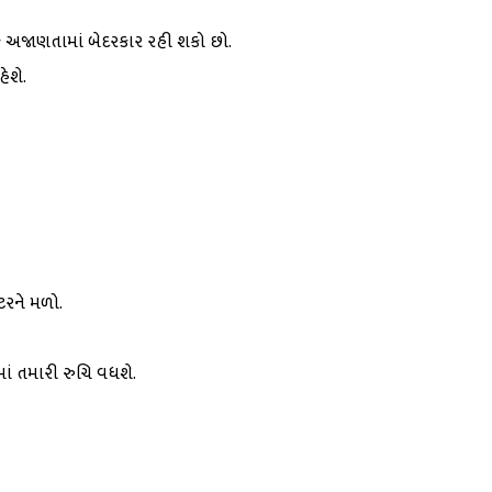
ે અજાણતામાં બેદરકાર રહી શકો છો.
ેશે.
્ટરને મળો.
ં તમારી રુચિ વધશે.