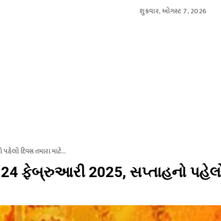
શુક્રવાર, ઓગસ્ટ 7, 2026
આંતરરાષ્ટ્રીય
સ્પોર્ટ્સ
બિઝનેસ
મનોરંજન
લાઇફસ્
હેલો દિવસ તમારા માટે...
4 ફેબ્રુઆરી 2025, સપ્તાહનો પહેલ